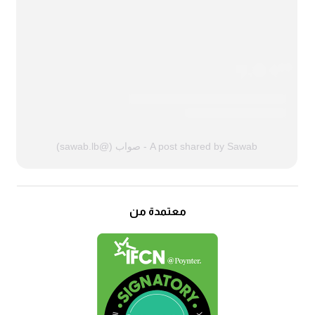
A post shared by Sawab - صواب (@sawab.lb)
معتمدة من