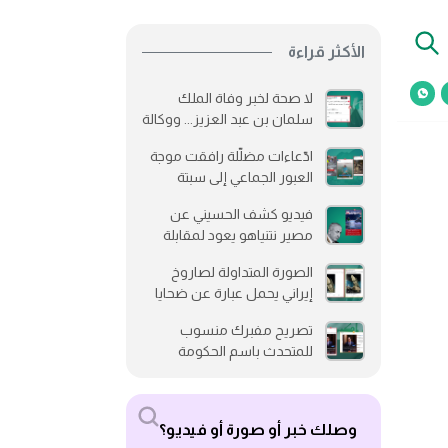
الأكثر قراءة
لا صحة لخبر وفاة الملك
سلمان بن عبد العزيز... ووكالة
رويترز لم تنشره
ادّعاءات مضلّلة رافقت موجة
العبور الجماعي إلى سبتة
فيديو كشف الحسيني عن
مصير نتنياهو يعود لمقابلة
قديمة وخضع للتلاعب
الصورة المتداولة لصاروخ
إيراني يحمل عبارة عن ضحايا
جزيرة إبستين متلاعب بها
تصريح مفبرك منسوب
للمتحدث باسم الحكومة
العراقية بشأن مشاركة العراق
بدفع رواتب موظفي لبنان
وصلك خبر أو صورة أو فيديو؟