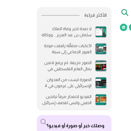
الأكثر قراءة
لا صحة لخبر وفاة الملك
سلمان بن عبد العزيز... ووكالة
رويترز لم تنشره
ادّعاءات مضلّلة رافقت موجة
العبور الجماعي إلى سبتة
الصور مزيفة..لم يرفع لامين
يمال العلم الفلسطيني في
نهائي كأس العالم 2026
الصورة ليست من العدوان
الإسرائيلي على عرمون في 4
مارس/آذار 2026
الفيديو لانفجار مرفأ تيانجين
الصيني وليس لقصف إسرائيل
وصلك خبر أو صورة أو فيديو؟