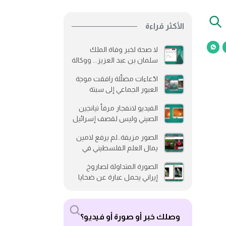
الأكثر قراءة
لا صحة لخبر وفاة الملك
سلمان بن عبد العزيز... ووكالة
رويترز لم تنشره
ادّعاءات مضلّلة رافقت موجة
العبور الجماعي إلى سبتة
الفيديو لانفجار مرفأ تيانجين
الصيني وليس لقصف إسرائيل
الصور مزيفة..لم يرفع لامين
يمال العلم الفلسطيني في
نهائي كأس العالم 2026
الصورة المتداولة لصاروخ
إيراني يحمل عبارة عن ضحايا
جزيرة إبستين متلاعب بها
وصلك خبر أو صورة أو فيديو؟